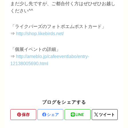
まだ少し先ですが、ご都合付く方はぜひぜひお越し
ください^^
「ライクバーズのフォトポエムポストカード」
⇒
http://shop.likebirds.net/
「個展イベントの詳細」
⇒
http://ameblo.jp/cafeeventlabo/entry-
12138005690.html
ブログをシェアする
保存
シェア
LINE
ツイート